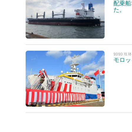
配乗船
た。
2020.12.
モロッ