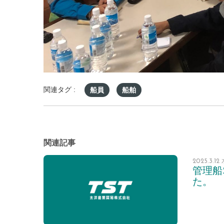
関連タグ :
船員
船舶
関連記事
2025.3.1
管理船
た。