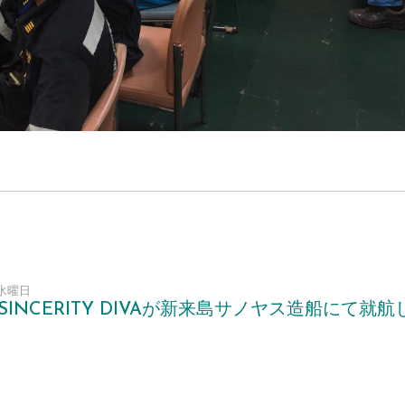
2 水曜日
SINCERITY DIVAが新来島サノヤス造船にて就航