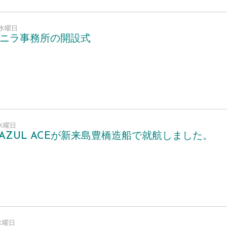
6 水曜日
 マニラ事務所の開設式
9 水曜日
AZUL ACEが新来島豊橋造船で就航しました。
7 水曜日